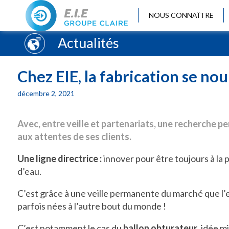
NOUS CONNAÎTRE
Actualités
Chez EIE, la fabrication se no
décembre 2, 2021
Avec, entre veille et partenariats, une recherche 
aux attentes de ses clients.
Une ligne directrice :
innover pour être toujours à la 
d’eau.
C’est grâce à une veille permanente du marché que l’e
parfois nées à l’autre bout du monde !
C’est notamment le cas du
ballon obturateur
, idée m