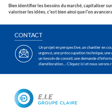
Bien identifier les besoins du marché, capitaliser su
valoriser les idées, c’est bien ainsi que l’on avanc
CONTACT
Un projet en perspective, un chantier en cou
urgence, une préoccupation technique, u
un besoin de conseil, une demande d’inform
d’amélioration… Cliquez ici et nous serons 