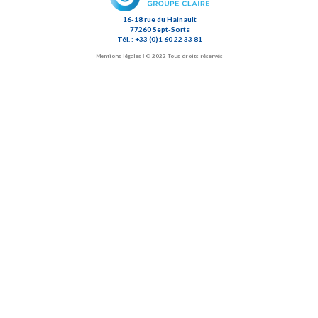
16-18 rue du Hainault
77260 Sept-Sorts
Tél. : +33 (0)1 60 22 33 81
Mentions légales
Ι © 2022 Tous droits réservés