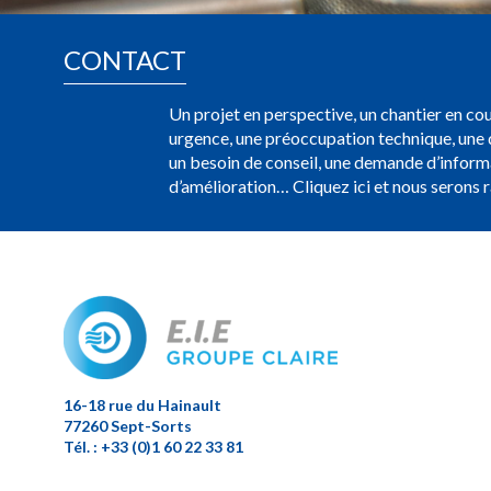
CONTACT
Un projet en perspective, un chantier en cou
urgence, une préoccupation technique, u
un besoin de conseil, une demande d’inform
d’amélioration… Cliquez ici et nous serons 
16-18 rue du Hainault
77260 Sept-Sorts
Tél. : +33 (0)1 60 22 33 81